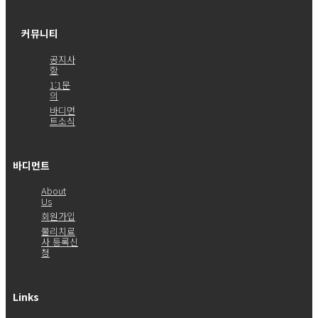
커뮤니티
공지사
항
1:1문
의
바디먼
트소식
바디먼트
About
Us
회원가입
물리치료
사 등록신
청
Links