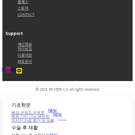
클래스
스토어
CONTACT
Support
개인정보
처리방침
이용약관
제휴문의
Youtube
Instagram
© 2024. 바디먼트 Co. all rights reserved.
기초학문
NEW
뼈와 관절의 운동학
NEW
통증 기반 기능 해부학
NEW
방사선 자료 확인 및 재활
수술 후 재활