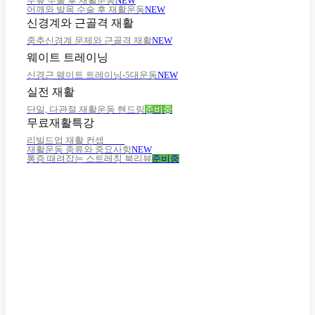
무릎 수술 후 재활운동
NEW
어깨와 발목 수술 후 재활운동
NEW
신경계와 근골격 재활
중추신경계 문제와 근골격 재활
NEW
웨이트 트레이닝
신경근 웨이트 트레이닝-5대운동
NEW
실전 재활
단일, 다관절 재활운동 핸드링
준비중
무료재활특강
리빌드업 재활 컨셉
NEW
재활운동 종류와 중요사항
NEW
통증 때려잡는 스트레칭 북리뷰
준비중