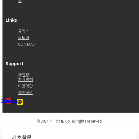
청
Links
클래스
스토어
CONTACT
Support
개인정보
처리방침
이용약관
제휴문의
Youtube
Instagram
© 2024. 바디먼트 Co. all rights reserved.
기초학문