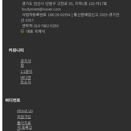
경기도 안산시 단원구 고잔로 55, 지하1층 102-아17호
bodyment@naver.com
사업자등록번호 166-26-01954 | 통신판매업신고 2025-경기안
산-3357
연락처 010-7682-5290
대표 최재석
커뮤니티
공지사
항
1:1문의
바디먼
트소식
바디먼트
About Us
회원가입
물리치료
사 등록신