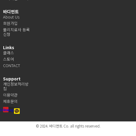
바디먼트
About Us
회원가입
물리치료사 등록
신청
Links
클래스
스토어
CONTACT
Support
개인정보처리방
침
이용약관
제휴문의
Youtube
Instagram
© 2024. 바디먼트 Co. all rights reserved.