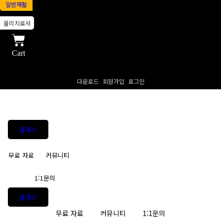
일반재활
물리치료사
Cart
다운로드
회원가입
로그인
클래스
무료 자료
커뮤니티
1:1문의
클래스
무료 자료
커뮤니티
1:1문의