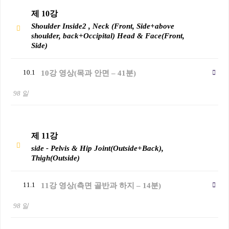
제 10강
Shoulder Inside2 , Neck (Front, Side+above
shoulder, back+Occipital) Head & Face(Front,
Side)
10.1
10강 영상(목과 안면 – 41분)
98 일
제 11강
side - Pelvis & Hip Joint(Outside+Back),
Thigh(Outside)
11.1
11강 영상(측면 골반과 하지 – 14분)
98 일