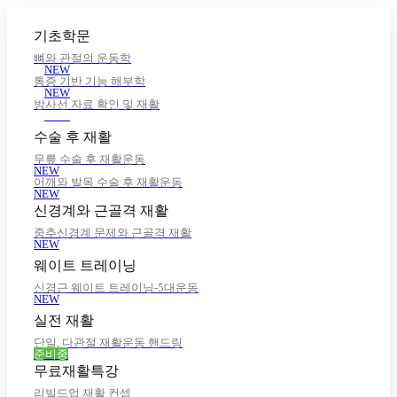
기초학문
뼈와 관절의 운동학
NEW
통증 기반 기능 해부학
NEW
방사선 자료 확인 및 재활
NEW
수술 후 재활
무릎 수술 후 재활운동
NEW
어깨와 발목 수술 후 재활운동
NEW
신경계와 근골격 재활
중추신경계 문제와 근골격 재활
NEW
웨이트 트레이닝
신경근 웨이트 트레이닝-5대운동
NEW
실전 재활
단일, 다관절 재활운동 핸드링
준비중
무료재활특강
리빌드업 재활 컨셉