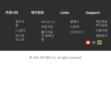
커뮤니티
바디먼트
Links
Support
공지사
About Us
클래스
개인정보
항
처리방침
회원가입
스토어
1:1문의
이용약관
물리치료
CONTACT
바디먼
사 등록신
제휴문의
트소식
청
© 2024. 바디먼트 Co. all rights reserved.