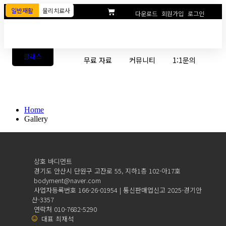
일반재활
물리치료사
다운로드
회원가입
로그인
클래스
무료 자료
커뮤니티
1:1문의
Gallery
Home
Gallery
상호 바디먼트
경기도 안산시 단원구 고잔로 55, 지하1층 102-아17호
bodyment@naver.com
사업자등록번호 166-26-01954 | 통신판매업신고 2025-경기안
산-3357
연락처 010-7682-5290
대표 최재석