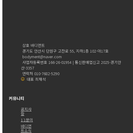
상호 바디먼트
경기도 안산시 단원구 고잔로 55, 지하1층 102-아17호
bodyment@naver.com
사업자등록번호 166-26-01954 | 통신판매업신고 2025-경기안
산-3357
연락처 010-7682-5290
대표 최재석
커뮤니티
공지사
항
1:1문의
바디먼
트소식