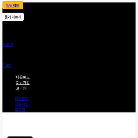
일반재활
물리치료사
No
products
in the
cart.
₩
0
0
Cart
다운로드
회원가입
로그인
다운로드
회원가입
로그인