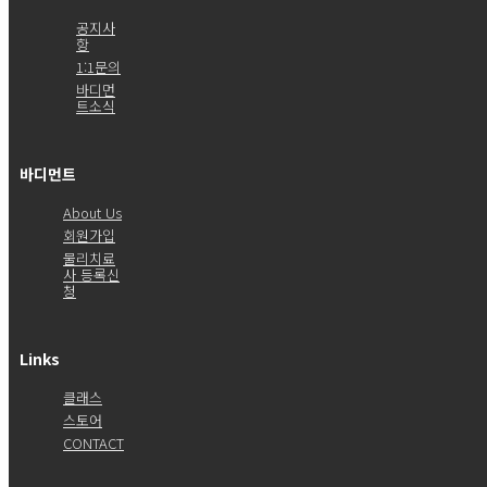
공지사
항
1:1문의
바디먼
트소식
바디먼트
About Us
회원가입
물리치료
사 등록신
청
Links
클래스
스토어
CONTACT